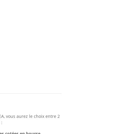
EA, vous aurez le choix entre 2
 :
es cotées en bourse