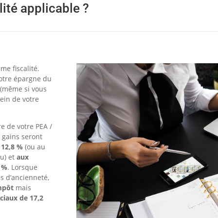
lité applicable ?
me fiscalité.
votre épargne du
(même si vous
sein de votre
re de votre PEA /
 gains seront
e 12,8 %
(ou au
u) et
aux
2 %
. Lorsque
ns d’ancienneté,
mpôt
mais
ciaux de 17,2