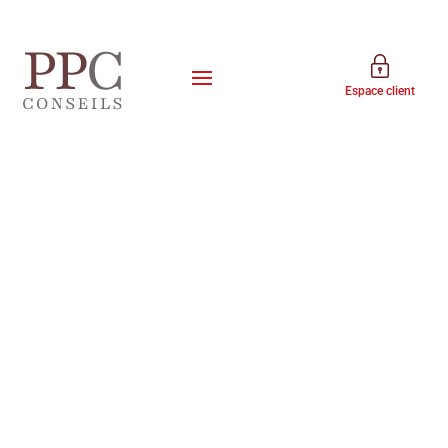
Espace client
Les
guides
PPC Conseils
BIC | Placement immobilier
OPCI