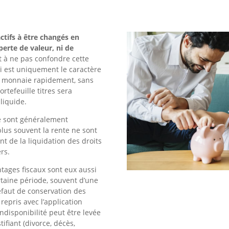
actifs à être changés en
erte de valeur, ni de
t à ne pas confondre cette
ui est uniquement le caractère
en monnaie rapidement, sans
ortefeuille titres sera
liquide.
te sont généralement
 plus souvent la rente ne sont
t de la liquidation des droits
ers.
ntages fiscaux sont eux aussi
taine période, souvent d’une
faut de conservation des
 repris avec l’application
indisponibilité peut être levée
tifiant (divorce, décès,