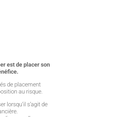
ier est de placer son
énéfice.
ités de placement
osition au risque.
r lorsqu’il s’agit de
ancière.