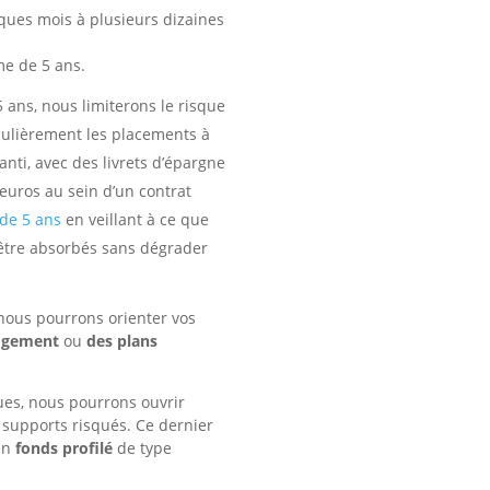
ques mois à plusieurs dizaines
me de 5 ans.
5 ans
, nous limiterons le risque
culièrement les placements à
anti, avec des livrets d’épargne
euros au sein d’un contrat
de 5 ans
en veillant à ce que
t être absorbés sans dégrader
 nous pourrons orienter vos
ogement
ou
des plans
ues, nous pourrons ouvrir
 supports risqués. Ce dernier
un
fonds profilé
de type