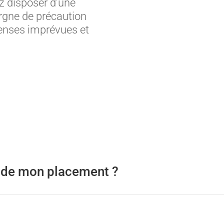
z disposer d’une
rgne de précaution
penses imprévues et
n de mon placement ?