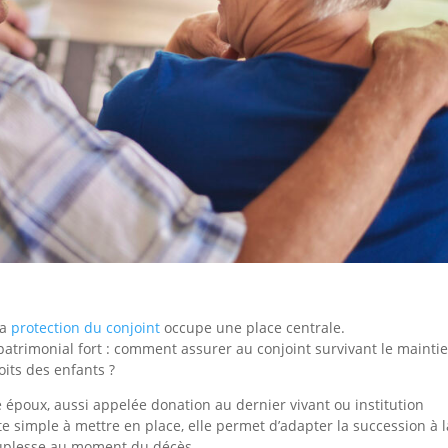
la
protection du conjoint
occupe une place centrale.
eu patrimonial fort : comment assurer au conjoint survivant le mainti
oits des enfants ?
re époux, aussi appelée donation au dernier vivant ou institution
cte simple à mettre en place, elle permet d’adapter la succession à l
souplesse au moment du décès.