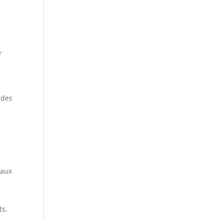
r
 des
 aux
ts.