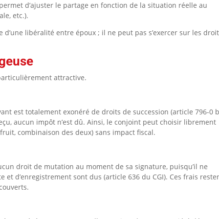
 permet d’ajuster le partage en fonction de la situation réelle au
e, etc.).
 d’une libéralité entre époux ; il ne peut pas s’exercer sur les droi
ageuse
particulièrement attractive.
ivant est totalement exonéré de droits de succession (article 796-0 b
eçu, aucun impôt n’est dû.
Ainsi, le conjoint peut choisir librement
ufruit, combinaison des deux) sans impact fiscal.
ucun droit de mutation au moment de sa signature, puisqu’il ne
cte et d’enregistrement sont dus (article 636 du CGI). Ces frais reste
couverts.