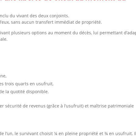
nclu du vivant des deux conjoints.
d’eux, sans aucun transfert immédiat de propriété.
urvivant plusieurs options au moment du décès, lui permettant d’ada
ale.
ine,
s trois quarts en usufruit,
de la quotité disponible.
r sécurité de revenus (grâce à l’usufruit) et maîtrise patrimoniale
.
l’un, le survivant choisit ¼ en pleine propriété et ¾ en usufruit. I