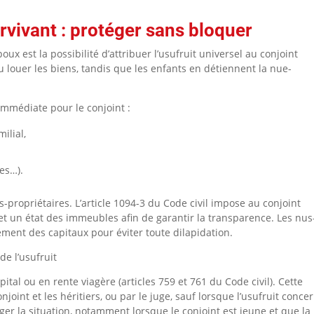
urvivant : protéger sans bloquer
oux est la possibilité d’attribuer l’usufruit universel au conjoint
 ou louer les biens, tandis que les enfants en détiennent la nue-
mmédiate pour le conjoint :
ilial,
des…).
s-propriétaires. L’article 1094-3 du Code civil impose au conjoint
 et un état des immeubles afin de garantir la transparence. Les nus
ment des capitaux pour éviter toute dilapidation.
e l’usufruit
pital ou en rente viagère (articles 759 et 761 du Code civil). Cette
njoint et les héritiers, ou par le juge, sauf lorsque l’usufruit conce
iger la situation, notamment lorsque le conjoint est jeune et que la